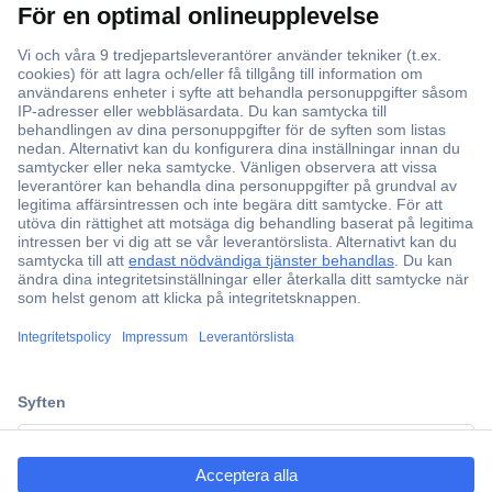
Över 750 000 produkter
Fri frakt över 999 kr
Offertförfrågan
Partneravtal
Teknik sedan 1923
Kundservice
Vanliga frågor (FAQ)
Kontakta oss
ccp.user.init.failed.titl
Köpvillkor
e
Frakt & leverans