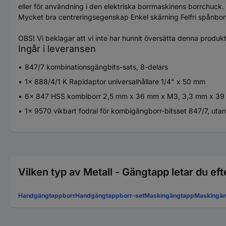
eller för användning i den elektriska borrmaskinens borrchuck.
Mycket bra centreringsegenskap Enkel skärning Felfri spånbort
OBS! Vi beklagar att vi inte har hunnit översätta denna produk
Ingår i leveransen
847/7 kombinationsgängbits-sats, 8-delars
1x 888/4/1 K Rapidaptor universalhållare 1/4" x 50 mm
6x 847 HSS kombiborr 2,5 mm x 36 mm x M3, 3,3 mm x 39
1x 9570 vikbart fodral för kombigängborr-bitsset 847/7, uta
Vilken typ av Metall - Gängtapp letar du eft
Handgängtappborr
Handgängtappborr-set
Maskingängtapp
Maskingän