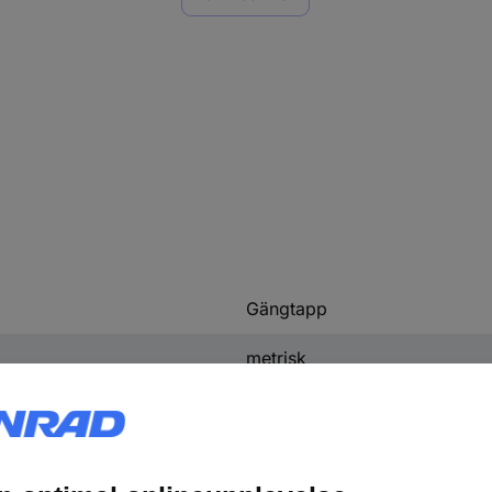
Gängtapp
metrisk
DIN ISO 1173
DIN 3126
Högerskärning