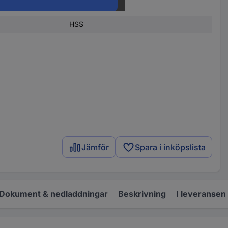
par
HSS
Jämför
Spara i inköpslista
Dokument & nedladdningar
Beskrivning
I leveransen