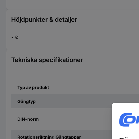
Höjdpunkter & detaljer
Ø
Tekniska specifikationer
Typ av produkt
Gängtyp
DIN-norm
Rotationsriktning Gängtappar