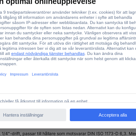
HSS
1/4"
51001 847/7 Gängtapp 7 delar metrisk Högerskärning DIN 
. 1/4"-drift, passar till hållare som motsvarar DIN ISO 1173-D 6,3. 