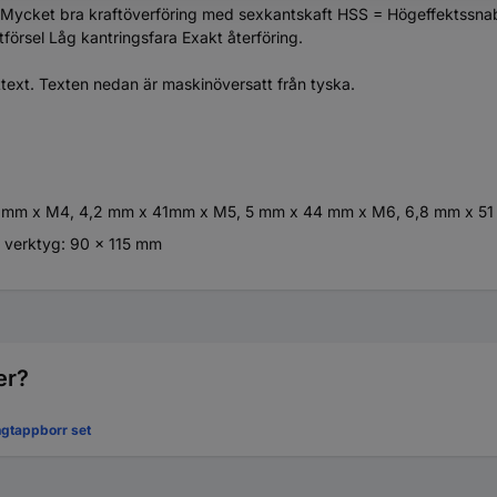
 Mycket bra kraftöverföring med sexkantskaft HSS = Högeffektssnabb-
försel Låg kantringsfara Exakt återföring.
ttext. Texten nedan är maskinöversatt från tyska.
 mm x M4, 4,2 mm x 41mm x M5, 5 mm x 44 mm x M6, 6,8 mm x 5
n verktyg: 90 x 115 mm
er?
gtappborr set