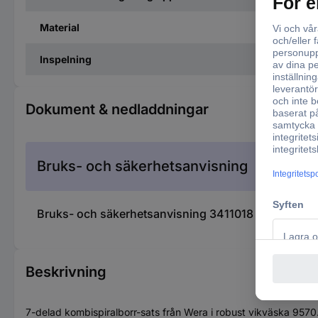
Material
Inspelning
Dokument & nedladdningar
Bruks- och säkerhetsanvisning
Bruks- och säkerhetsanvisning 3411018 Wera 051047
Beskrivning
7-delad kombispiralborr-sats från Wera i robust vikväska 9570