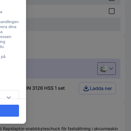
Svenska
ISO 1173, DIN 3126 HSS 1 set
Ladda ner
Med Rapidaptor-snabbbyteschuck för fastsättning i skruvmaskin