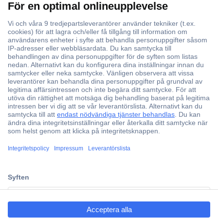
Över 750 000 produkter
Fri frakt över 999 kr
Offertförfrågan
Partneravtal
Teknik sedan 1923
Kundservice
ccp.user.init.failed.titl
Vanliga frågor (FAQ)
e
Kontakta oss
ccp.user.init.failed