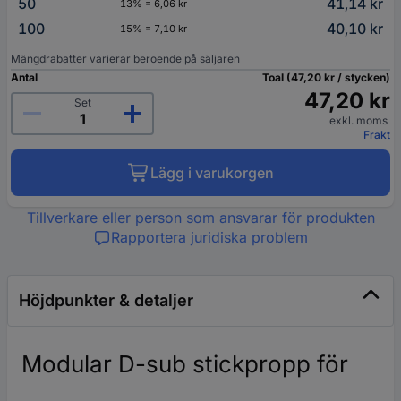
50
41,14 kr
13% = 6,06 kr
100
40,10 kr
15% = 7,10 kr
Mängdrabatter varierar beroende på säljaren
Antal
Toal (47,20 kr / stycken)
47,20 kr
Set
exkl. moms
Frakt
Lägg i varukorgen
Tillverkare eller person som ansvarar för produkten
Rapportera juridiska problem
Höjdpunkter & detaljer
Modular D-sub stickpropp för