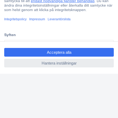
Kundservice
Vanliga frågor (FAQ)
Kontakta oss
Köpvillkor
ccp.user.init.failed.titl
Frakt & leverans
e
Retur
ccp.user.init.failed
Om Conrad
Om oss - Conrad Your Sourcing Platform
Nyheter och inspiration
Miljömedvetenhet
ISO-certificiering
Vulnerability Disclosure Program
REACH-information