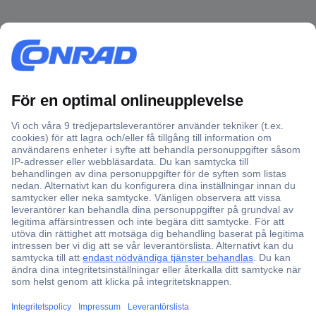
Över 750 000 produkter
Fri frakt över 999 kr
Offertförfrågan
Partneravtal
Teknik sedan 1923
Kundservice