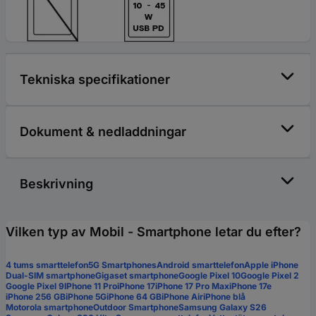
Tekniska specifikationer
Dokument & nedladdningar
Beskrivning
Vilken typ av Mobil - Smartphone letar du efter?
4 tums smarttelefon
5G Smartphones
Android smarttelefon
Apple iPhone
Dual-SIM smartphone
Gigaset smartphone
Google Pixel 10
Google Pixel 2
Google Pixel 9
IPhone 11 Pro
iPhone 17
iPhone 17 Pro Max
iPhone 17e
iPhone 256 GB
iPhone 5G
iPhone 64 GB
iPhone Air
iPhone blå
Motorola smartphone
Outdoor Smartphone
Samsung Galaxy S26