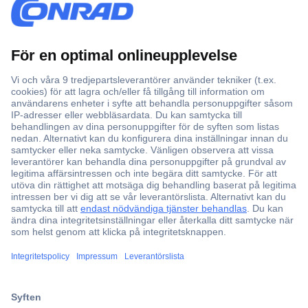
Över 750 000 produkter
Fri frakt över 999 kr
Offertförfrågan
Partneravtal
Teknik sedan 1923
Kundservice