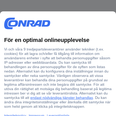
Över 750 000 produkter
Fri frakt över 999 kr
Offertförfrågan
Partneravtal
Teknik sedan 1923