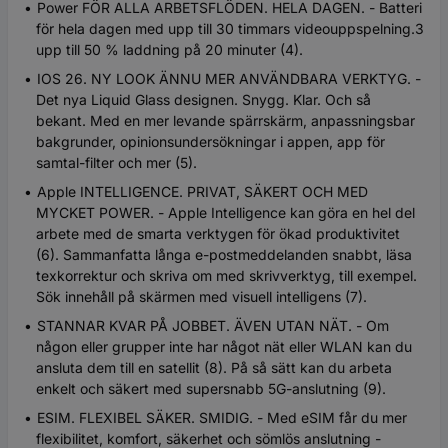
Power FÖR ALLA ARBETSFLÖDEN. HELA DAGEN. - Batteri
för hela dagen med upp till 30 timmars videouppspelning.3
upp till 50 % laddning på 20 minuter (4).
IOS 26. NY LOOK ÄNNU MER ANVÄNDBARA VERKTYG. -
Det nya Liquid Glass designen. Snygg. Klar. Och så
bekant. Med en mer levande spärrskärm, anpassningsbar
bakgrunder, opinionsundersökningar i appen, app för
samtal-filter och mer (5).
Apple INTELLIGENCE. PRIVAT, SÄKERT OCH MED
MYCKET POWER. - Apple Intelligence kan göra en hel del
arbete med de smarta verktygen för ökad produktivitet
(6). Sammanfatta långa e-postmeddelanden snabbt, läsa
texkorrektur och skriva om med skrivverktyg, till exempel.
Sök innehåll på skärmen med visuell intelligens (7).
STANNAR KVAR PÅ JOBBET. ÄVEN UTAN NÄT. - Om
någon eller grupper inte har något nät eller WLAN kan du
ansluta dem till en satellit (8). På så sätt kan du arbeta
enkelt och säkert med supersnabb 5G-anslutning (9).
ESIM. FLEXIBEL SÄKER. SMIDIG. - Med eSIM får du mer
flexibilitet, komfort, säkerhet och sömlös anslutning -