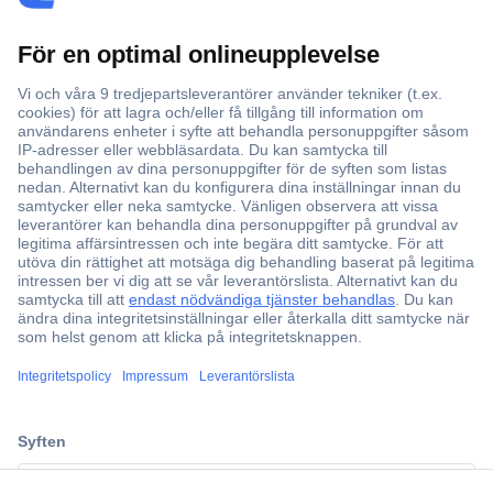
Offertförfrågan
Partneravtal
Teknik sedan 1923
Kundservice
Vanliga frågor (FAQ)
Kontakta oss
Köpvillkor
Frakt & leverans
Retur
Om Conrad
Om oss - Conrad Your Sourcing Platform
Nyheter och inspiration
ccp.user.init.failed.titl
Miljömedvetenhet