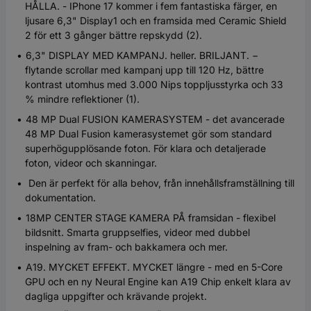
HÅLLA. - IPhone 17 kommer i fem fantastiska färger, en
ljusare 6,3" Display1 och en framsida med Ceramic Shield
2 för ett 3 gånger bättre repskydd (2).
6,3" DISPLAY MED KAMPANJ. heller. BRILJANT. −
flytande scrollar med kampanj upp till 120 Hz, bättre
kontrast utomhus med 3.000 Nips toppljusstyrka och 33
% mindre reflektioner (1).
48 MP Dual FUSION KAMERASYSTEM - det avancerade
48 MP Dual Fusion kamerasystemet gör som standard
superhögupplösande foton. För klara och detaljerade
foton, videor och skanningar.
Den är perfekt för alla behov, från innehållsframställning till
dokumentation.
18MP CENTER STAGE KAMERA PÅ framsidan - flexibel
bildsnitt. Smarta gruppselfies, videor med dubbel
inspelning av fram- och bakkamera och mer.
A19. MYCKET EFFEKT. MYCKET längre - med en 5-Core
GPU och en ny Neural Engine kan A19 Chip enkelt klara av
dagliga uppgifter och krävande projekt.