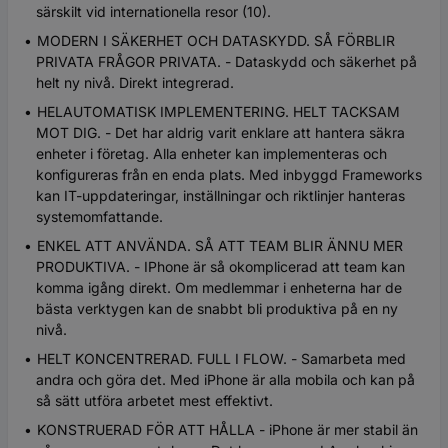
särskilt vid internationella resor (10).
MODERN I SÄKERHET OCH DATASKYDD. SÅ FÖRBLIR
PRIVATA FRÅGOR PRIVATA. - Dataskydd och säkerhet på
helt ny nivå. Direkt integrerad.
HELAUTOMATISK IMPLEMENTERING. HELT TACKSAM
MOT DIG. - Det har aldrig varit enklare att hantera säkra
enheter i företag. Alla enheter kan implementeras och
konfigureras från en enda plats. Med inbyggd Frameworks
kan IT-uppdateringar, inställningar och riktlinjer hanteras
systemomfattande.
ENKEL ATT ANVÄNDA. SÅ ATT TEAM BLIR ÄNNU MER
PRODUKTIVA. - IPhone är så okomplicerad att team kan
komma igång direkt. Om medlemmar i enheterna har de
bästa verktygen kan de snabbt bli produktiva på en ny
nivå.
HELT KONCENTRERAD. FULL I FLOW. - Samarbeta med
andra och göra det. Med iPhone är alla mobila och kan på
så sätt utföra arbetet mest effektivt.
KONSTRUERAD FÖR ATT HÅLLA - iPhone är mer stabil än