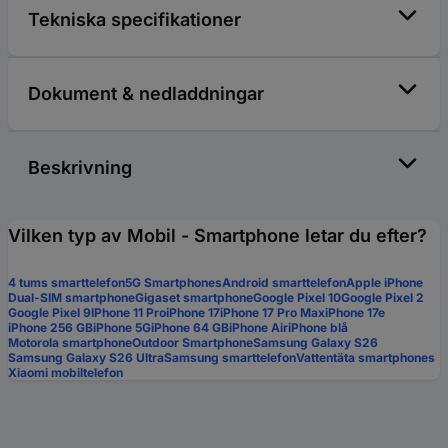
Tekniska specifikationer
Dokument & nedladdningar
Beskrivning
Vilken typ av Mobil - Smartphone letar du efter?
4 tums smarttelefon
5G Smartphones
Android smarttelefon
Apple iPhone
Dual-SIM smartphone
Gigaset smartphone
Google Pixel 10
Google Pixel 2
Google Pixel 9
IPhone 11 Pro
iPhone 17
iPhone 17 Pro Max
iPhone 17e
iPhone 256 GB
iPhone 5G
iPhone 64 GB
iPhone Air
iPhone blå
Motorola smartphone
Outdoor Smartphone
Samsung Galaxy S26
Samsung Galaxy S26 Ultra
Samsung smarttelefon
Vattentäta smartphones
Xiaomi mobiltelefon