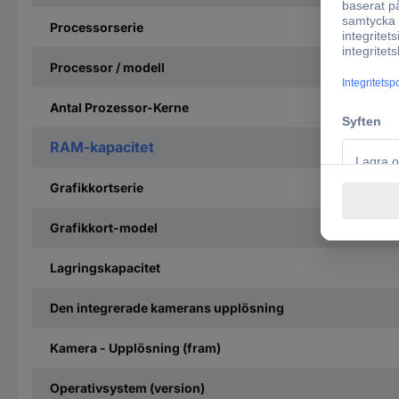
Processorserie
Processor / modell
Antal Prozessor-Kerne
RAM-kapacitet
Grafikkortserie
Grafikkort-model
Lagringskapacitet
Den integrerade kamerans upplösning
Kamera - Upplösning (fram)
Operativsystem (version)