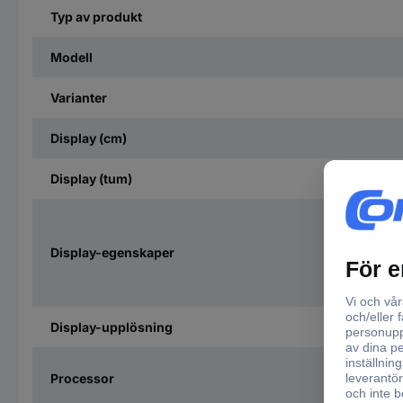
Typ av produkt
Modell
Varianter
Display (cm)
Display (tum)
Display-egenskaper
Display-upplösning
Processor