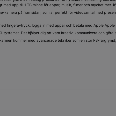
gt med upp till 1 TB minne för appar, musik, filmer och mycket mer. (6
amera på framsidan, som är perfekt för videosamtal med presentat
ed fingeravtryck, logga in med appar och betala med Apple Apple 
I-systemet. Det hjälper dig att vara kreativ, kommunicera och göra 
skärmen kommer med avancerade tekniker som en stor P3-färgrymd, Tr