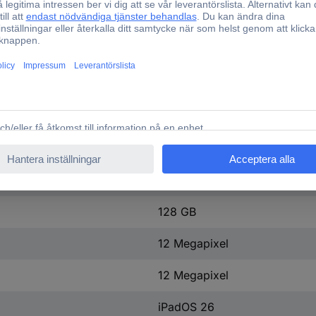
Apple M4
Apple M4 Chip
8 x
12 GB
Apple M4
9-Core GPU
128 GB
12 Megapixel
12 Megapixel
iPadOS 26