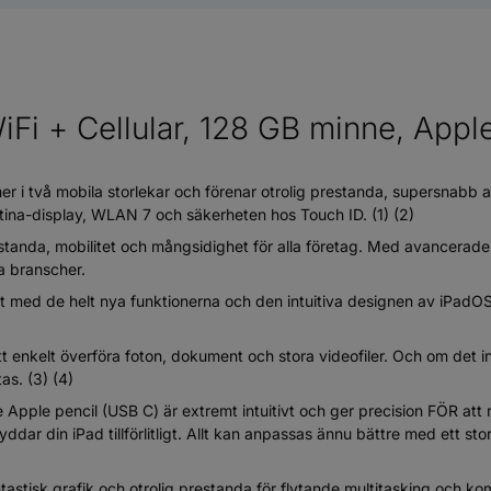
iFi + Cellular, 128 GB minne, Appl
i två mobila storlekar och förenar otrolig prestanda, supersnabb 
tina-display, WLAN 7 och säkerheten hos Touch ID. (1) (2)
estanda, mobilitet och mångsidighet för alla företag. Med avancera
la branscher.
 med de helt nya funktionerna och den intuitiva designen av iPadOS
nkelt överföra foton, dokument och stora videofiler. Och om det inte
as. (3) (4)
pple pencil (USB C) är extremt intuitivt och ger precision FÖR att 
yddar din iPad tillförlitligt. Allt kan anpassas ännu bättre med ett s
 grafik och otrolig prestanda för flytande multitasking och komp