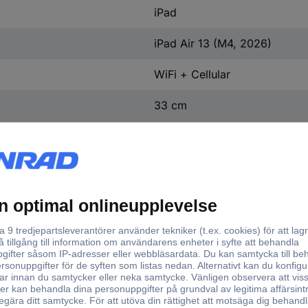
iPad
iPad Air 13 (M4, 2026)
WiFi + Cellular
33 cm
13 tum
Liquid Retina
Multitouch
True Tone
LED-Backlight
2732 x 2048 Pixel
Apple M4 chip med 8-core C
effektivitetkärnor