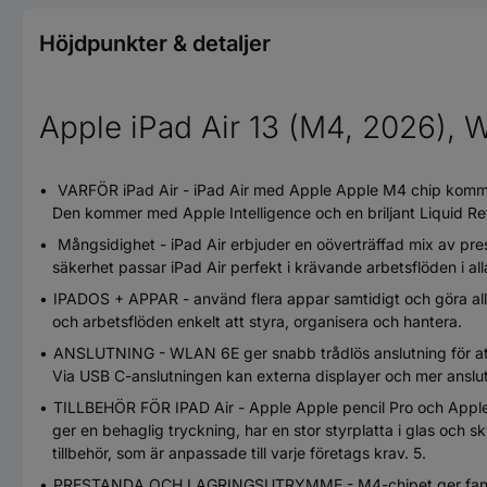
Höjdpunkter & detaljer
Apple iPad Air 13 (M4, 2026), W
VARFÖR iPad Air - iPad Air med Apple Apple M4 chip kommer 
Den kommer med Apple Intelligence och en briljant Liquid Re
Mångsidighet - iPad Air erbjuder en oöverträffad mix av pr
säkerhet passar iPad Air perfekt i krävande arbetsflöden i al
IPADOS + APPAR - använd flera appar samtidigt och göra allt
och arbetsflöden enkelt att styra, organisera och hantera.
ANSLUTNING - WLAN 6E ger snabb trådlös anslutning för att e
Via USB C-anslutningen kan externa displayer och mer anslut
TILLBEHÖR FÖR IPAD Air - Apple Apple pencil Pro och Apple A
ger en behaglig tryckning, har en stor styrplatta i glas och sk
tillbehör, som är anpassade till varje företags krav. 5.
PRESTANDA OCH LAGRINGSUTRYMME - M4-chipet ger fantastisk