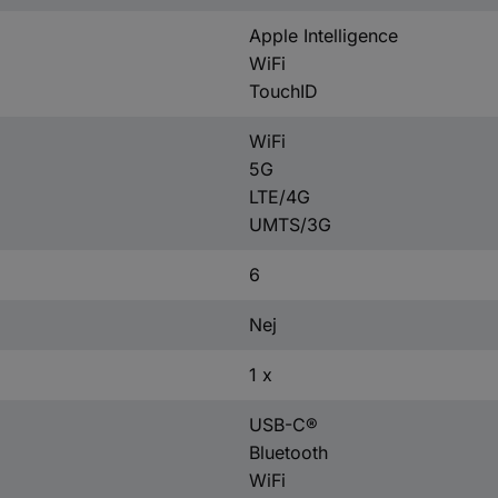
Apple Intelligence
WiFi
TouchID
WiFi
5G
LTE/4G
UMTS/3G
6
Nej
1 x
USB-C®
Bluetooth
WiFi