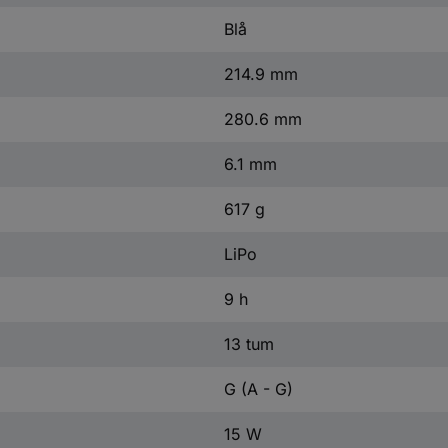
Blå
214.9 mm
280.6 mm
6.1 mm
617 g
LiPo
9 h
13 tum
G (A - G)
15 W