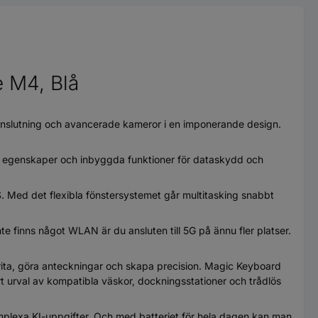
e M4, Blå
anslutning och avancerade kameror i en imponerande design.
de egenskaper och inbyggda funktioner för dataskydd och
. Med det flexibla fönstersystemet går multitasking snabbt
 finns något WLAN är du ansluten till 5G på ännu fler platser.
rita, göra anteckningar och skapa precision. Magic Keyboard
tort urval av kompatibla väskor, dockningsstationer och trådlös
lexa KI-uppgifter. Och med batteriet för hela dagen kan man