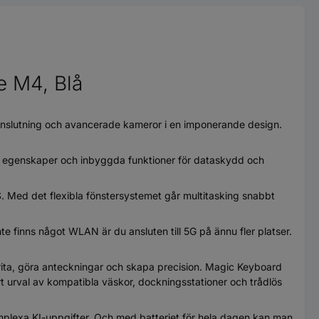
e M4, Blå
anslutning och avancerade kameror i en imponerande design.
de egenskaper och inbyggda funktioner för dataskydd och
. Med det flexibla fönstersystemet går multitasking snabbt
 finns något WLAN är du ansluten till 5G på ännu fler platser.
rita, göra anteckningar och skapa precision. Magic Keyboard
tort urval av kompatibla väskor, dockningsstationer och trådlös
lexa KI-uppgifter. Och med batteriet för hela dagen kan man