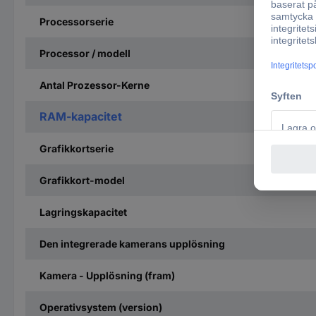
Processorserie
Processor / modell
Antal Prozessor-Kerne
RAM-kapacitet
Grafikkortserie
Grafikkort-model
Lagringskapacitet
Den integrerade kamerans upplösning
Kamera - Upplösning (fram)
Operativsystem (version)