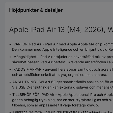
Höjdpunkter & detaljer
Apple iPad Air 13 (M4, 2026), W
VARFÖR iPad Air - iPad Air med Apple Apple M4 chip kommer 
Den kommer med Apple Intelligence och en briljant Liquid Re
Mångsidighet - iPad Air erbjuder en oöverträffad mix av pr
säkerhet passar iPad Air perfekt i krävande arbetsflöden i al
IPADOS + APPAR - använd flera appar samtidigt och göra allt
och arbetsflöden enkelt att styra, organisera och hantera.
ANSLUTNING - WLAN 6E ger snabb trådlös anslutning för att e
Via USB C-anslutningen kan externa displayer och mer anslut
TILLBEHÖR FÖR IPAD Air - Apple Apple pencil Pro och Apple A
ger en behaglig tryckning, har en stor styrplatta i glas och sk
tillbehör, som är anpassade till varje företags krav. 5.
PRESTANDA OCH LAGRINGSUTRYMME - M4-chipet ger fantastisk