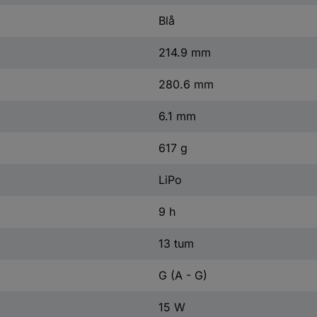
Blå
214.9 mm
280.6 mm
6.1 mm
617 g
LiPo
9 h
13 tum
G (A - G)
15 W