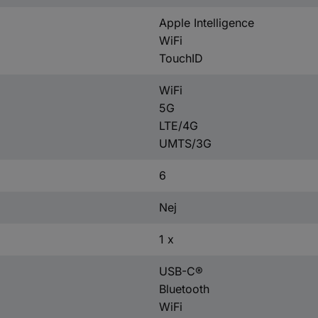
Apple Intelligence
WiFi
TouchID
WiFi
5G
LTE/4G
UMTS/3G
6
Nej
1 x
USB-C®
Bluetooth
WiFi