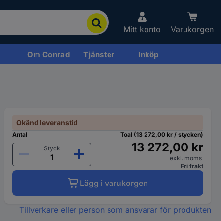
Mitt konto
Varukorgen
Om Conrad
Tjänster
Inköp
Okänd leveranstid
Antal
Toal (13 272,00 kr / stycken)
13 272,00 kr
Styck
exkl. moms
Fri frakt
Lägg i varukorgen
Tillverkare eller person som ansvarar för produkten