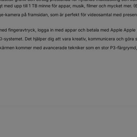
gt med upp till 1 TB minne för appar, musik, filmer och mycket mer. (6
amera på framsidan, som är perfekt för videosamtal med presentat
ed fingeravtryck, logga in med appar och betala med Apple Apple 
I-systemet. Det hjälper dig att vara kreativ, kommunicera och göra 
skärmen kommer med avancerade tekniker som en stor P3-färgrymd, Tr