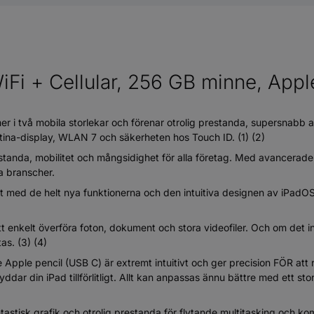
iFi + Cellular, 256 GB minne, Appl
i två mobila storlekar och förenar otrolig prestanda, supersnabb 
tina-display, WLAN 7 och säkerheten hos Touch ID. (1) (2)
estanda, mobilitet och mångsidighet för alla företag. Med avancera
la branscher.
 med de helt nya funktionerna och den intuitiva designen av iPadOS
nkelt överföra foton, dokument och stora videofiler. Och om det inte
as. (3) (4)
pple pencil (USB C) är extremt intuitivt och ger precision FÖR att 
yddar din iPad tillförlitligt. Allt kan anpassas ännu bättre med ett s
 grafik och otrolig prestanda för flytande multitasking och komp