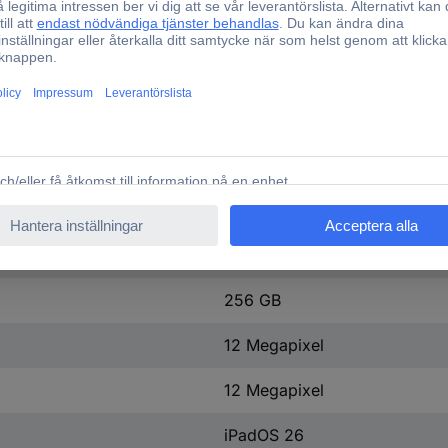
Apple M4
Apple M4 Chip
8 x
12 GB
Apple M4
9-Core GPU
256 GB
12 Megapixel
12 Megapixel
iPadOS 26