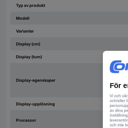
Typ av produkt
Modell
Varianter
Display (cm)
Display (tum)
Display-egenskaper
Display-upplösning
Processor