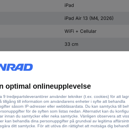
iPad
iPad Air 13 (M4, 2026)
WiFi + Cellular
33 cm
13 tum
Liquid Retina
Multitouch
True Tone
LED-Backlight
2732 x 2048 Pixel
Apple M4 chip med 8-core C
effektivitetkärnor