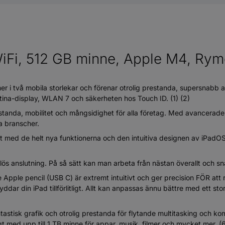
WiFi, 512 GB minne, Apple M4, Ry
i två mobila storlekar och förenar otrolig prestanda, supersnabb 
tina-display, WLAN 7 och säkerheten hos Touch ID. (1) (2)
estanda, mobilitet och mångsidighet för alla företag. Med avancera
la branscher.
 med de helt nya funktionerna och den intuitiva designen av iPadOS
nslutning. På så sätt kan man arbeta från nästan överallt och snab
pple pencil (USB C) är extremt intuitivt och ger precision FÖR att 
yddar din iPad tillförlitligt. Allt kan anpassas ännu bättre med ett s
 grafik och otrolig prestanda för flytande multitasking och komp
gt med upp till 1 TB minne för appar, musik, filmer och mycket mer. (6