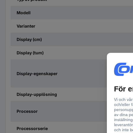
Modell
Varianter
Display (cm)
Display (tum)
Display-egenskaper
Display-upplösning
Processor
Processorserie