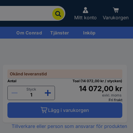
Mitt konto
Varukorgen
Om Conrad
Tjänster
Inköp
Okänd leveranstid
Antal
Toal (14 072,00 kr / stycken)
14 072,00 kr
Styck
exkl. moms
Fri frakt
Lägg i varukorgen
Tillverkare eller person som ansvarar för produkten