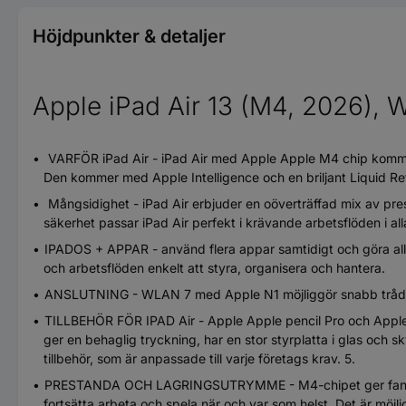
Höjdpunkter & detaljer
Apple iPad Air 13 (M4, 2026), 
VARFÖR iPad Air - iPad Air med Apple Apple M4 chip kommer 
Den kommer med Apple Intelligence och en briljant Liquid Re
Mångsidighet - iPad Air erbjuder en oöverträffad mix av pr
säkerhet passar iPad Air perfekt i krävande arbetsflöden i al
IPADOS + APPAR - använd flera appar samtidigt och göra allt
och arbetsflöden enkelt att styra, organisera och hantera.
ANSLUTNING - WLAN 7 med Apple N1 möjliggör snabb trådlös a
TILLBEHÖR FÖR IPAD Air - Apple Apple pencil Pro och Apple A
ger en behaglig tryckning, har en stor styrplatta i glas och sk
tillbehör, som är anpassade till varje företags krav. 5.
PRESTANDA OCH LAGRINGSUTRYMME - M4-chipet ger fantastisk
fortsätta arbeta och spela när och var som helst. Det är möjli