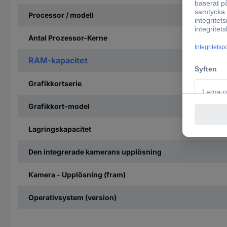
Processor / modell
Antal Prozessor-Kerne
RAM-kapacitet
Grafikkortserie
Grafikkort-model
Lagringskapacitet
Den integrerade kamerans upplösning
Kamera - Upplösning (fram)
Operativsystem (version)