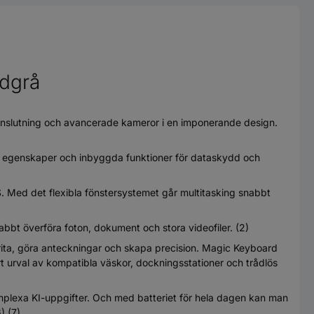
mdgrå
anslutning och avancerade kameror i en imponerande design.
de egenskaper och inbyggda funktioner för dataskydd och
. Med det flexibla fönstersystemet går multitasking snabbt
bt överföra foton, dokument och stora videofiler. (2)
rita, göra anteckningar och skapa precision. Magic Keyboard
tort urval av kompatibla väskor, dockningsstationer och trådlös
lexa KI-uppgifter. Och med batteriet för hela dagen kan man
) (7)