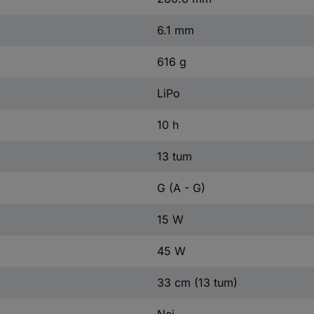
6.1 mm
616 g
LiPo
10 h
13 tum
G (A - G)
15 W
45 W
33 cm (13 tum)
Nej