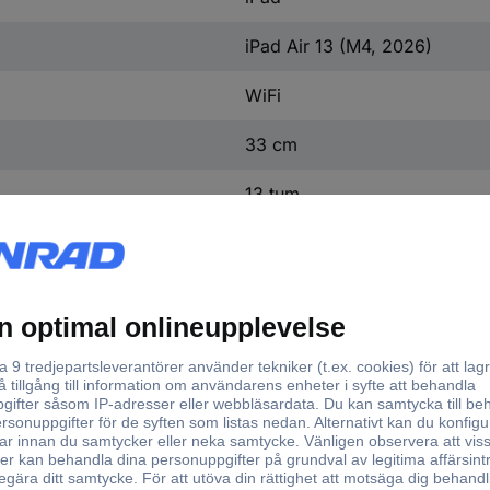
iPad Air 13 (M4, 2026)
WiFi
33 cm
13 tum
Liquid Retina
Multitouch
True Tone
2732 x 2048 Pixel
Apple M4 chip med 8-core C
effektivitetkärnor
Apple M4