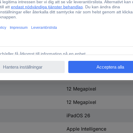
Apple M4 Chip
8 x
12 GB
Apple M4
9-Core GPU
512 GB
12 Megapixel
12 Megapixel
iPadOS 26
Apple Intelligence