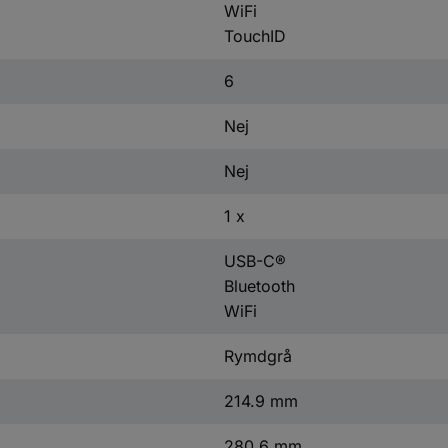
WiFi
TouchID
6
Nej
Nej
1 x
USB-C®
Bluetooth
WiFi
Rymdgrå
214.9 mm
280.6 mm