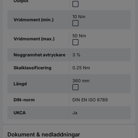
Output
10 Nm
Vridmoment (min.)
50 Nm
Vridmoment (max.)
3 %
Noggrannhet avtryckare
0.25 Nm
Skalklassificering
360 mm
Längd
DIN EN ISO 6789
DIN-norm
Ja
UKCA
Dokument & nedladdningar