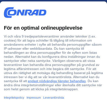
Över 750 000 produkter
Fri frakt över 999 kr
Offertförfrågan
Partneravtal
Teknik sedan 1923
Kundservice
Vanliga frågor (FAQ)
Kontakta oss
Köpvillkor
Frakt & leverans
Retur
Om Conrad
Om oss - Conrad Your Sourcing Platform