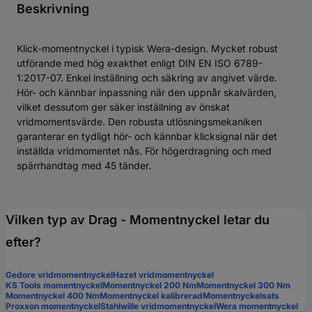
Beskrivning
Klick-momentnyckel i typisk Wera-design. Mycket robust
utförande med hög exakthet enligt DIN EN ISO 6789-
1:2017-07. Enkel inställning och säkring av angivet värde.
Hör- och kännbar inpassning när den uppnår skalvärden,
vilket dessutom ger säker inställning av önskat
vridmomentsvärde. Den robusta utlösningsmekaniken
garanterar en tydligt hör- och kännbar klicksignal när det
inställda vridmomentet nås. För högerdragning och med
spärrhandtag med 45 tänder.
Vilken typ av Drag - Momentnyckel letar du
efter?
Gedore vridmomentnyckel
Hazet vridmomentnyckel
KS Tools momentnyckel
Momentnyckel 200 Nm
Momentnyckel 300 Nm
Momentnyckel 400 Nm
Momentnyckel kalibrerad
Momentnyckelsats
Proxxon momentnyckel
Stahlwille vridmomentnyckel
Wera momentnyckel