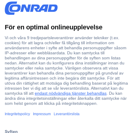
Över 750 000 produkter
Fri frakt över 999 kr
Offertförfrågan
Partneravtal
Teknik sedan 1923
Kundservice