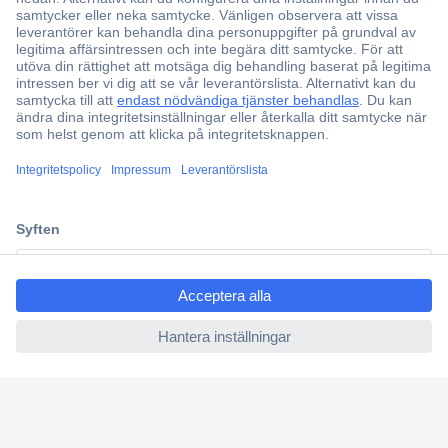
Över 750 000 produkter
Fri frakt över 999 kr
Offertförfrågan
Partneravtal
Teknik sedan 1923
Kundservice
Vanliga frågor (FAQ)
ccp.user.init.failed.titl
Kontakta oss
e
Köpvillkor
ccp.user.init.failed
Frakt & leverans
Retur
Om Conrad
Om oss - Conrad Your Sourcing Platform