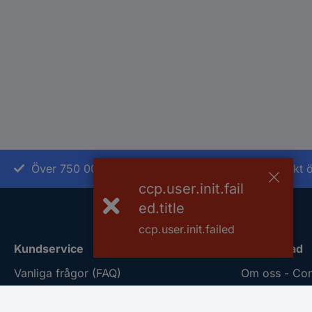
Över 750 000 produkter
Fri frakt
ccp.user.init.fail
ed.title
ccp.user.init.failed
Kundservice
Om Conrad
Vanliga frågor (FAQ)
Om oss - Con
Kontakta oss
Nyheter och i