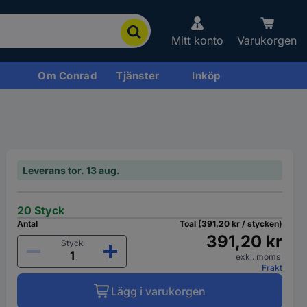
Mitt konto
Varukorgen
Om Conrad
Tjänster
Inköp
Leverans tor. 13 aug.
20 Styck
Antal
Toal (391,20 kr / stycken)
391,20 kr
Styck
exkl. moms
Frakt
Lägg i varukorgen