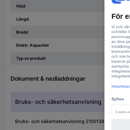
Höjd
Längd
Bredd
Elektr. Kapacitet
Typ av produkt
Dokument & nedladdningar
Bruks- och säkerhetsanvisning
Bruks- och säkerhetsanvisning 2100139 Renegade 