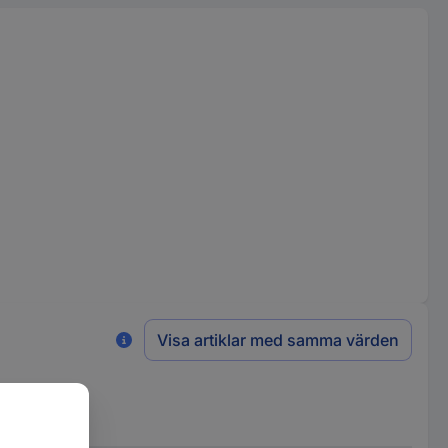
Visa artiklar med samma värden
mm