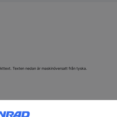
ukttext. Texten nedan är maskinöversatt från tyska.
(L x B x H) 260 x 125 x 76 