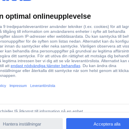
76 mm
260 mm
125 mm
1.2
Kondensator
RX1200 Kondensator 1.2