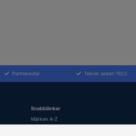
Partneravtal
Teknik sedan 1923
Snabblänkar
Märken A-Z
gar
Kategorier A-Ö