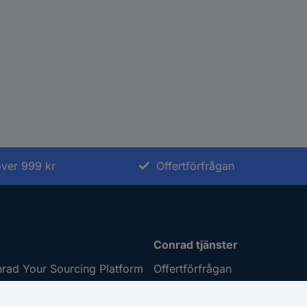
 över 999 kr
Offertförfrågan
Conrad tjänster
rad Your Sourcing Platform
Offertförfrågan
nspiration
eProcurement - inköpslösnin