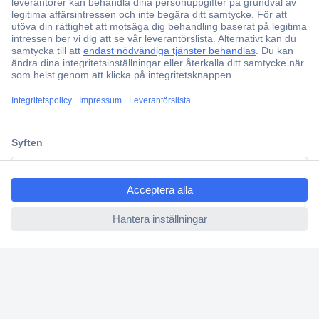
Fri frakt över 999 kr
Offertförfrågan
Partneravtal
Teknik sedan 1923
Kundservice
Vanliga frågor (FAQ)
ccp.user.init.failed.titl
Kontakta oss
e
Köpvillkor
ccp.user.init.failed
Frakt & leverans
Retur
Om Conrad
Om oss - Conrad Your Sourcing Platform
Nyheter och inspiration