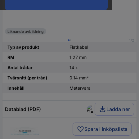
Liknande avbildning
1/2
Typ av produkt
Flatkabel
RM
1.27 mm
Antal trådar
14 x
Tvärsnitt (per tråd)
0.14 mm²
Innehåll
Metervara
Datablad (PDF)
Ladda ner
Spara i inköpslista