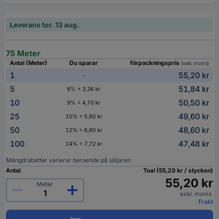
Leverans tor. 13 aug.
75 Meter
Antal (Meter)
Du sparar
förpackningspris
(exkl. moms)
1
55,20 kr
-
5
51,84 kr
6% = 3,36 kr
10
50,50 kr
9% = 4,70 kr
25
49,60 kr
10% = 5,60 kr
50
48,60 kr
12% = 6,60 kr
100
47,48 kr
14% = 7,72 kr
Mängdrabatter varierar beroende på säljaren
Antal
Toal (55,20 kr / stycken)
55,20 kr
Meter
exkl. moms
Frakt