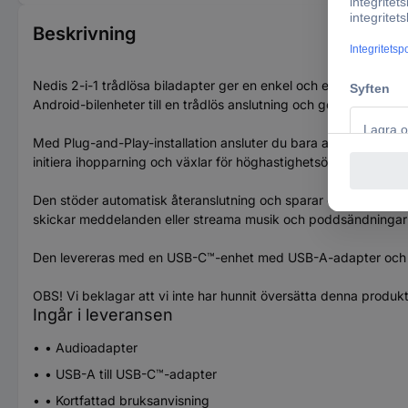
Beskrivning
Nedis 2-i-1 trådlösa biladapter ger en enkel och effektiv möjl
Android-bilenheter till en trådlös anslutning och ger dig en smi
Med Plug-and-Play-installation ansluter du bara adaptern till d
initiera ihopparning och växlar för höghastighetsöverföring till W
Den stöder automatisk återanslutning och sparar de två sista i
skickar meddelanden eller streama musik och poddsändningar - 
Den levereras med en USB-C™-enhet med USB-A-adapter och är 
OBS! Vi beklagar att vi inte har hunnit översätta denna produk
Ingår i leveransen
• Audioadapter
• USB-A till USB-C™-adapter
• Kortfattad bruksanvisning