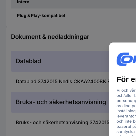
Intern
Plug & Play-kompatibel
Dokument & nedladdningar
Datablad
Datablad 3742015 Nedis CKAA2400BK Radioanslut
Bruks- och säkerhetsanvisning
Bruks- och säkerhetsanvisning 3742015 Nedis CK