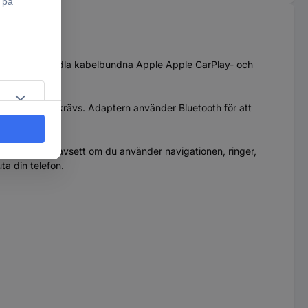
ts för att omvandla kabelbundna Apple Apple CarPlay- och
d installation krävs. Adaptern använder Bluetooth för att
artar bilen. Oavsett om du använder navigationen, ringer,
a din telefon.