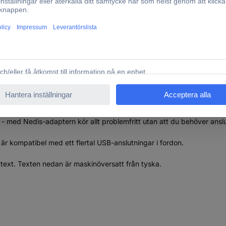
ighet att utrusta ditt fordons infotainment-System. Den har utveckla
dig, trådlös upplevelse vid varje körning.
en befintliga USB-porten på din bil - inga verktyg eller en komplicera
i-Fi för att säkerställa oavbruten åtkomst till dina favoritappar.
hopkopplade enheterna, så att den automatiskt ansluter sig när du st
med Nedis-adaptern kör allt problemfritt utan att du behöver anslut
kompatibel med ett flertal USB-anslutningar i fordon.
ttext. Texten nedan är maskinöversatt från tyska.