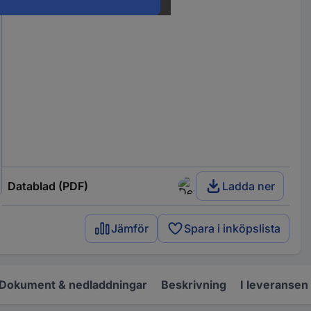
Datablad (PDF)
Ladda ner
Jämför
Spara i inköpslista
Dokument & nedladdningar
Beskrivning
I leveransen