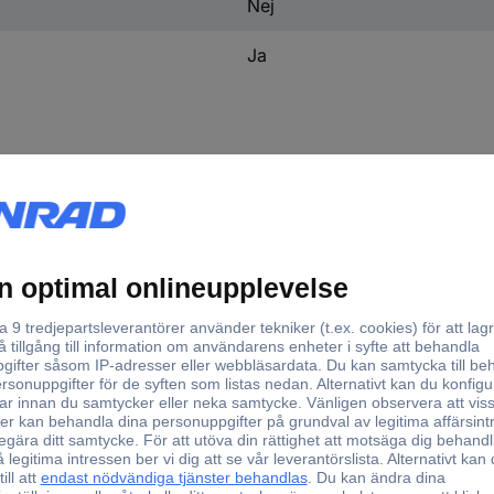
Nej
Ja
ningskabel
AA2400BK Radioanslutningskabel