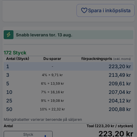
Spara i inköpslista
Snabb leverans tor. 13 aug.
172 Styck
Antal (Styck)
Du sparar
förpackningspris
(exkl. moms)
1
223,20 kr
-
3
213,49 kr
4% = 9,71 kr
5
209,61 kr
6% = 13,59 kr
10
207,04 kr
7% = 16,16 kr
25
204,12 kr
9% = 19,08 kr
50
200,88 kr
10% = 22,32 kr
Mängdrabatter varierar beroende på säljaren
Antal
Toal (223,20 kr / stycken)
223,20 kr
Styck