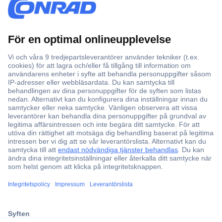
Över 750 000 produkter
Fri frakt över 999 kr
Offertförfrågan
Partneravtal
Teknik sedan 1923
Kundservice