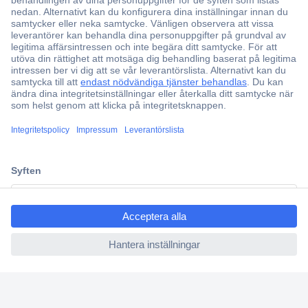
Över 750 000 produkter
Fri frakt över 999 kr
Offertförfrågan
Partneravtal
Teknik sedan 1923
ccp.user.init.failed.titl
Kundservice
e
Vanliga frågor (FAQ)
ccp.user.init.failed
Kontakta oss
Köpvillkor
Frakt & leverans
Retur