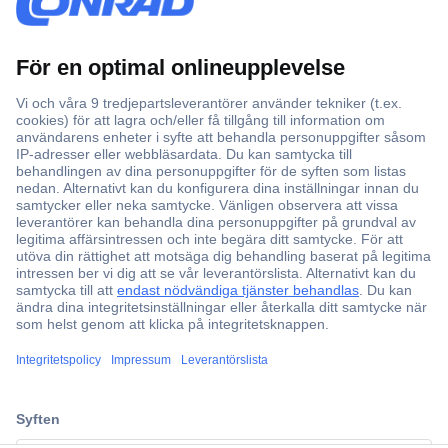
Över 750 000 produkter
Fri frakt över 999 kr
Offertförfrågan
Partneravtal
Teknik sedan 1923
Kundservice
ccp.user.init.failed.titl