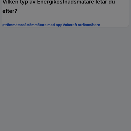
Vilken typ av Energikostnadsmätare letar du
efter?
strömmätare
Strömmätare med app
Voltcraft strömmätare