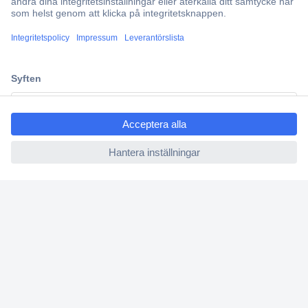
Partneravtal
Teknik sedan 1923
Kundservice
Vanliga frågor (FAQ)
ccp.user.init.failed.titl
Kontakta oss
e
Köpvillkor
ccp.user.init.failed
Frakt & leverans
Retur
Om Conrad
Om oss - Conrad Your Sourcing Platform
Nyheter och inspiration
Miljömedvetenhet
ISO-certificiering