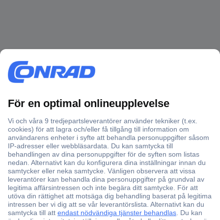
Över 750 000 produkter
Fri frakt över 999 kr
Offertförfrågan