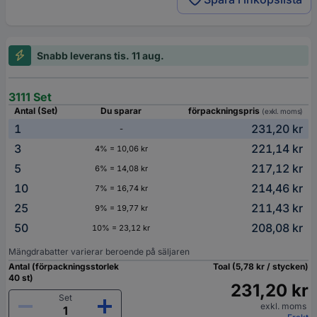
Snabb leverans tis. 11 aug.
3111 Set
Antal (Set)
Du sparar
förpackningspris
(exkl. moms)
1
231,20 kr
-
3
221,14 kr
4% = 10,06 kr
5
217,12 kr
6% = 14,08 kr
10
214,46 kr
7% = 16,74 kr
25
211,43 kr
9% = 19,77 kr
50
208,08 kr
10% = 23,12 kr
Mängdrabatter varierar beroende på säljaren
Antal (förpackningsstorlek
Toal (5,78 kr / stycken)
40 st)
231,20 kr
Set
exkl. moms