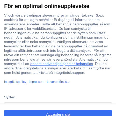
Över 750 000 produkter
Fri frakt över 999 kr
Offertförfrågan
Partneravtal
Teknik sedan 1923
Kundservice
Vanliga frågor (FAQ)
Kontakta oss
ccp.user.init.failed.titl
Köpvillkor
e
Frakt & leverans