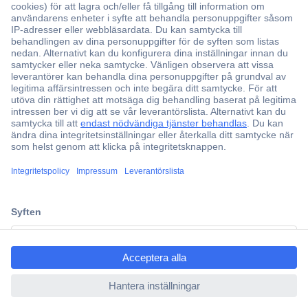
Över 750 000 produkter
Fri frakt över 999 kr
Offertförfrågan
Partneravtal
Teknik sedan 1923
Kundservice
Vanliga frågor (FAQ)
Kontakta oss
ccp.user.init.failed.titl
Köpvillkor
e
Frakt & leverans
ccp.user.init.failed
Retur