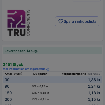
Spara i inköpslista
Leverans tor. 13 aug.
2451 Styck
Mer information om lagerstatus.
Antal (Styck)
Du sparar
förpackningspris
(exkl. moms)
30
1,36 kr
-
90
1,24 kr
9% = 0,12 kr
150
1,18 kr
13% = 0,18 kr
300
1,15 kr
15% = 0,21 kr