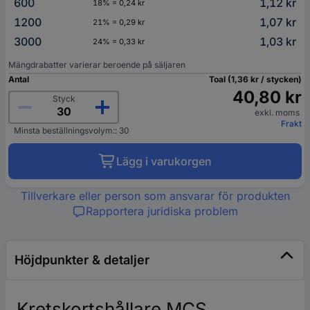
600
1,12 kr
18% = 0,24 kr
1200
1,07 kr
21% = 0,29 kr
3000
1,03 kr
24% = 0,33 kr
Mängdrabatter varierar beroende på säljaren
Antal
Toal (1,36 kr / stycken)
40,80 kr
Styck
exkl. moms
Frakt
Minsta beställningsvolym:: 30
Lägg i varukorgen
Tillverkare eller person som ansvarar för produkten
Rapportera juridiska problem
Höjdpunkter & detaljer
Kretskortshållare MCS