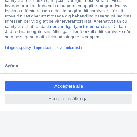
Över 750 000 produkter
Fri frakt över 999 kr
Offertförfrågan
Partneravtal
Teknik sedan 1923
ccp.user.init.failed.titl
Kundservice
e
Vanliga frågor (FAQ)
ccp.user.init.failed
Kontakta oss
Köpvillkor
Frakt & leverans
Retur