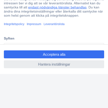
Offertförfrågan
Partneravtal
Teknik sedan 1923
Kundservice
Vanliga frågor (FAQ)
ccp.user.init.failed.titl
Kontakta oss
e
Köpvillkor
ccp.user.init.failed
Frakt & leverans
Retur
Om Conrad
Om oss - Conrad Your Sourcing Platform
Nyheter och inspiration
Miljömedvetenhet