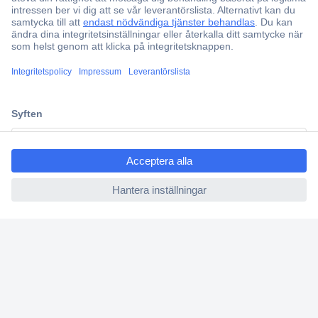
Offertförfrågan
Partneravtal
Teknik sedan 1923
Kundservice
Vanliga frågor (FAQ)
ccp.user.init.failed.titl
Kontakta oss
e
Köpvillkor
ccp.user.init.failed
Frakt & leverans
Retur
Om Conrad
Om oss - Conrad Your Sourcing Platform
Nyheter och inspiration
Miljömedvetenhet