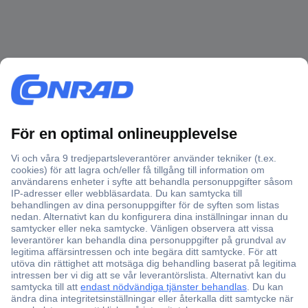
Över 750 000 produkter
Fri frakt över 999 kr
Offertförfrågan
Partneravtal