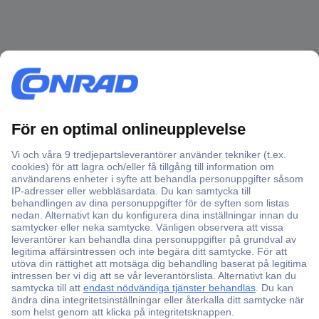
Över 750 000 produkter
Fri frakt över 999 kr
Offertförfrågan
Partneravtal