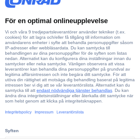
Över 750 000 produkter
Fri frakt över 999 kr
Offertförfrågan
Partneravtal
Teknik sedan 1923
Kundservice
Vanliga frågor (FAQ)
Kontakta oss
ccp.user.init.failed.titl