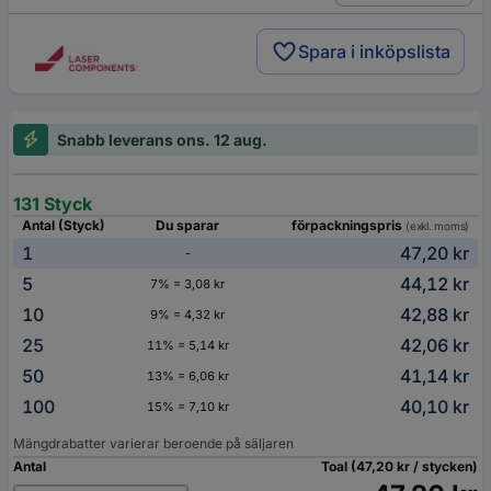
Spara i inköpslista
Snabb leverans ons. 12 aug.
131 Styck
Antal (Styck)
Du sparar
förpackningspris
(exkl. moms)
1
47,20 kr
-
5
44,12 kr
7% = 3,08 kr
10
42,88 kr
9% = 4,32 kr
25
42,06 kr
11% = 5,14 kr
50
41,14 kr
13% = 6,06 kr
100
40,10 kr
15% = 7,10 kr
Mängdrabatter varierar beroende på säljaren
Antal
Toal (47,20 kr / stycken)