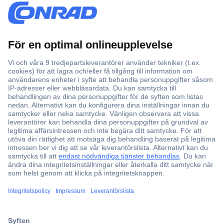
Över 750 000 produkter
Fri frakt över 999 kr
Offertförfrågan
Partneravtal
Teknik sedan 1923
Kundservice