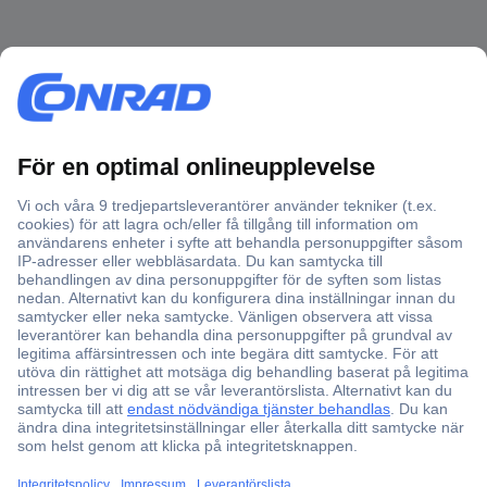
Över 750 000 produkter
Fri frakt över 999 kr
Offertförfrågan