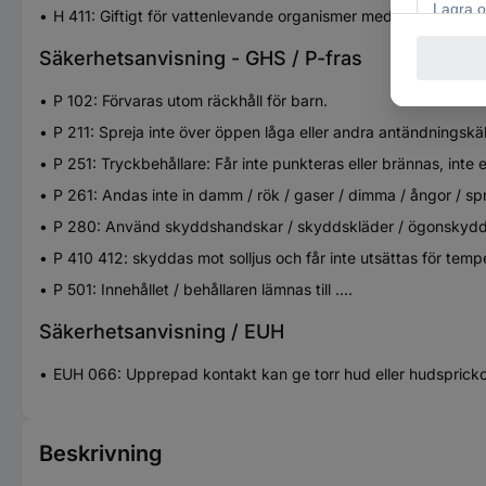
H 411: Giftigt för vattenlevande organismer med långtidseffe
Säkerhetsanvisning - GHS / P-fras
P 102: Förvaras utom räckhåll för barn.
P 211: Spreja inte över öppen låga eller andra antändningskäl
P 251: Tryckbehållare: Får inte punkteras eller brännas, inte
P 261: Andas inte in damm / rök / gaser / dimma / ångor / spr
P 280: Använd skyddshandskar / skyddskläder / ögonskydd 
P 410 412: skyddas mot solljus och får inte utsättas för temp
P 501: Innehållet / behållaren lämnas till ....
Säkerhetsanvisning / EUH
EUH 066: Upprepad kontakt kan ge torr hud eller hudspricko
Beskrivning