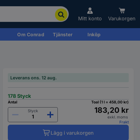
Mitt konto
Varukorgen
Om Conrad
Tjänster
Inköp
Leverans ons. 12 aug.
178 Styck
Antal
Toal (1 l = 458,00 kr)
183,20 kr
Styck
exkl. moms
Frakt
Lägg i varukorgen