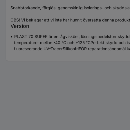
Snabbtorkande, färglös, genomskinlig isolerings- och skyddsl
OBS! Vi beklagar att vi inte har hunnit översätta denna produk
Version
PLAST 70 SUPER är en lågvisköer, lösningsmedelstorr skydds
temperaturer mellan -40 °C och +125 °CPerfekt skydd och iso
fluorescerande UV-TracerSilikonfriFÖR reparationsändamål