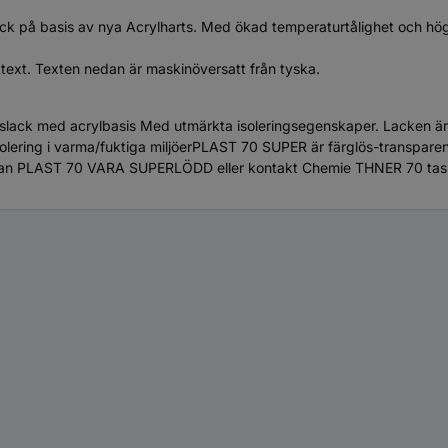
ack på basis av nya Acrylharts. Med ökad temperaturtålighet och hö
ttext. Texten nedan är maskinöversatt från tyska.
lack med acrylbasis Med utmärkta isoleringsegenskaper. Lacken är f
lering i varma/fuktiga miljöerPLAST 70 SUPER är färglös-transparent
 kan PLAST 70 VARA SUPERLÖDD eller kontakt Chemie THNER 70 tas 