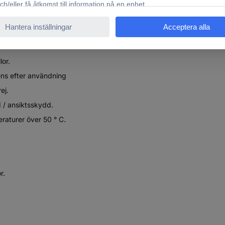
kter
lor.
 ens efter användning
ej.
/ ansiktsskydd.
eraturer över 50 ° C.
r.