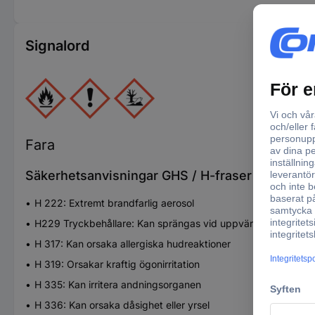
Signalord
Fara
Säkerhetsanvisningar GHS / H-fraser
H 222: Extremt brandfarlig aerosol
H229 Tryckbehållare: Kan sprängas vid uppvärmning
H 317: Kan orsaka allergiska hudreaktioner
H 319: Orsakar kraftig ögonirritation
H 335: Kan irritera andningsorganen
H 336: Kan orsaka dåsighet eller yrsel