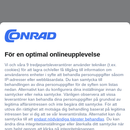
Över 750 000 produkter
Fri frakt över 999 kr
Offertförfrågan
Partneravtal