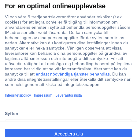
Över 750 000 produkter
Fri frakt över 999 kr
Offertförfrågan
Partneravtal
Teknik sedan 1923
Kundservice
ccp.user.init.failed.titl
Vanliga frågor (FAQ)
e
Kontakta oss