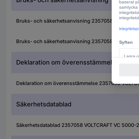
Bruks- och säkerhetsanvisning 2357058 VOLTCRAFT
Bruks- och säkerhetsanvisning 2357058 VOLTCRAFT
Deklaration om överensstämmelse
Deklaration om överensstämmelse 2357058 VOLTCR
Säkerhetsdatablad
Säkerhetsdatablad 2357058 VOLTCRAFT VC 5000-2 P