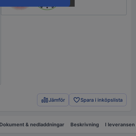
Jämför
Spara i inköpslista
Dokument & nedladdningar
Beskrivning
I leveransen