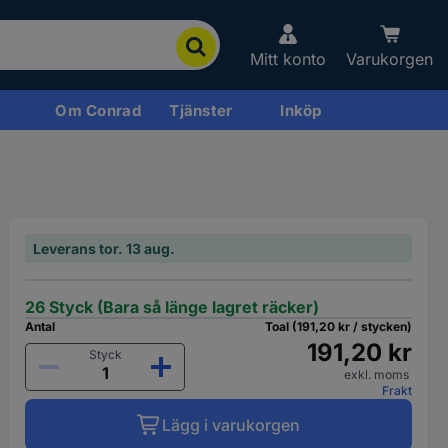
Mitt konto
Varukorgen
Om Conrad
Tjänster
Inköp
Leverans tor. 13 aug.
26 Styck (Bara så länge lagret räcker)
Antal
Toal (191,20 kr / stycken)
191,20 kr
Styck
exkl. moms
Frakt
Lägg i varukorgen