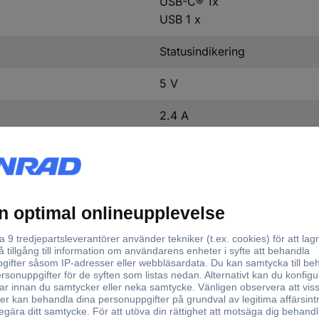
USB-C® 1x
USB 1 x
Statusindikering
5 V
2.4 A
5 V
2.4 A
Plastfri förpackning