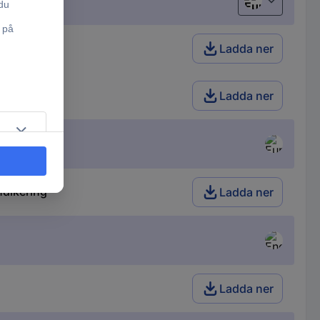
European uni
kering
Ladda ner
kering
Ladda ner
dikering
Ladda ner
Ladda ner