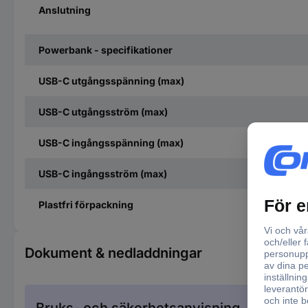
Anslutning
Powerbank - specifikationer
USB-C utgångsspänning (max)
USB-C utgångsström (max)
USB-C ingångsspänning (max)
USB-C ingångsström (max)
Plastfri förpackning
Dokument & nedladdningar
Bruks- och säkerhetsanvisning