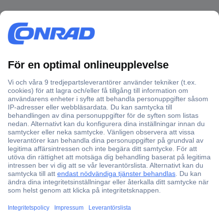
Över 750 000 produkter
Fri frakt över 999 kr
Offertförfrågan
Partneravtal
Teknik sedan 1923