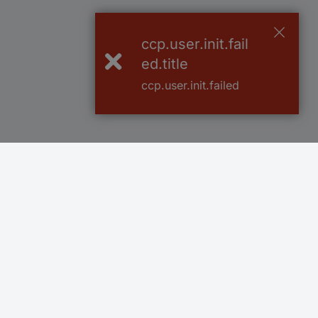
ccp.user.init.fail
ed.title
ccp.user.init.failed
Över 750 000 produkter
Fri frakt