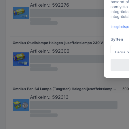
Artikelnr.:
592276
Omnilux Studiolampe Halogen ljuseffektslampa 230 V GY9.5 500 W Vit
500
Artikelnr.:
592306
Omnilux Par-64 Lampe (Tungsten) Halogen ljuseffektslampa 230 V GX16d 500 W Vit dimbar
500
Artikelnr.:
592313