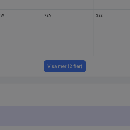
 W
72 V
G22
Visa mer
(2 fler)