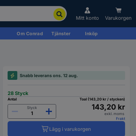
Mitt konto
Varukorgen
Om Conrad
Tjänster
Inköp
Snabb leverans ons. 12 aug.
28 Styck
Antal
Toal (143,20 kr / stycken)
143,20 kr
Styck
exkl. moms
Frakt
Lägg i varukorgen