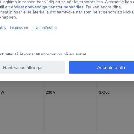
 W
230 V
GY9.5
 W
230 V
GX16d