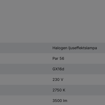
Halogen ljuseffektslampa
Par 56
GX16d
230 V
2750 K
3500 lm