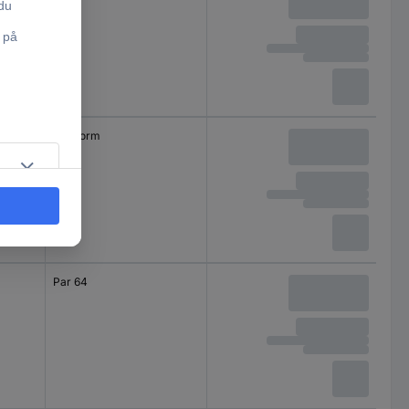
Kolvform
Par 64