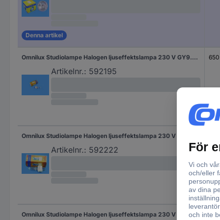
Denna artikel
Omnilux Studiolampe Halogen ljuseffektslampa 230 V GY9.5 650 W Vit
650
Artikelnr.:
592195
Omnilux Studiolampe Halogen ljuseffektslampa 230 V GY9.5 100 W Vit
100
Artikelnr.:
592222
Omnilux Studiolampe Halogen ljuseffektslampa 230 V GX9.5 650 W Vit
650