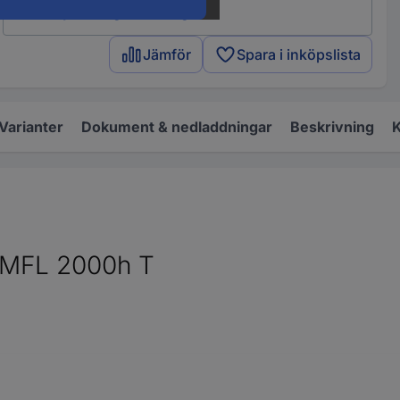
EU:s nya energimärkning
Jämför
Spara i inköpslista
Varianter
Dokument & nedladdningar
Beskrivning
K
MFL 2000h T