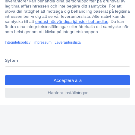
Över 750 000 produkter
Fri frakt över 999 kr
Offertförfrågan
Partneravtal
Teknik sedan 1923
ccp.user.init.failed.titl
Kundservice
e
Vanliga frågor (FAQ)
ccp.user.init.failed
Kontakta oss
Köpvillkor
Frakt & leverans
Retur
Om Conrad