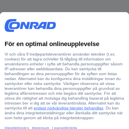
Över 750 000 produkter
Fri frakt över 999 kr
Offertförfrågan
Partneravtal
Teknik sedan 1923