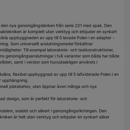
 vad den nya genomgångslänken från serie 221 med spak. Den
spaktekniken är komplett utan verktyg och erbjuder en synbart
exibla uppbyggnaden av upp till 5 laxade Polen i en adapter -
ning. Som universellt anslutningsmedel förbättrar
jligheter: Till exempel laboratorie- och testkonstruktioner,
 finns genomgångsanslutningar i två varianter som båda har både
områden, samt i version som huvudsakligen används i
ära, flexibel uppbyggnad av upp till 5 lafixiderade Polen i en
er upphängning.
nimalt platsbehov, utan öppnar även många och nya
ad design, som är perfekt för laboratorie- och
 problem, snabbt och säkert i genomgångsriktningen. Den
kniken är helt utan verktyg och erbjuder en synbart säker