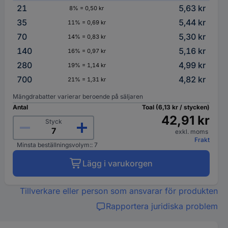
21
5,63 kr
8% = 0,50 kr
35
5,44 kr
11% = 0,69 kr
70
5,30 kr
14% = 0,83 kr
140
5,16 kr
16% = 0,97 kr
280
4,99 kr
19% = 1,14 kr
700
4,82 kr
21% = 1,31 kr
Mängdrabatter varierar beroende på säljaren
Antal
Toal (6,13 kr / stycken)
42,91 kr
Styck
exkl. moms
Frakt
Minsta beställningsvolym:: 7
Lägg i varukorgen
Tillverkare eller person som ansvarar för produkten
Rapportera juridiska problem