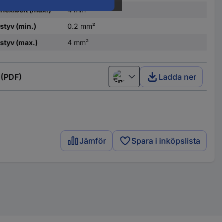
flexibelt (max.)
4 mm²
 styv (min.)
0.2 mm²
 styv (max.)
4 mm²
 (PDF)
Ladda ner
English
Jämför
Spara i inköpslista