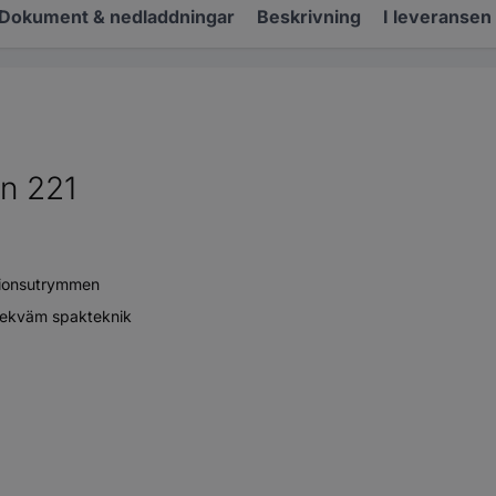
Dokument & nedladdningar
Beskrivning
I leveransen
n 221
ationsutrymmen
 bekväm spakteknik