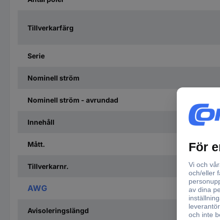
Tillverkarfärg
Serie
Nominell ström
Nominell ström - avrundad
Innehåll
Mått.
Tillverkarnr.
AWG
Avisoleringslängd