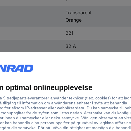
Transparent
Orange
221
32 A
32 A
1 st
(L x B) 35.50 mm x 8.10 mm
221-2411
24 - 12
11 mm