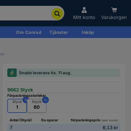
Mitt konto
Varukorgen
Om Conrad
Tjänster
Inköp
on
Snabb leverans tis. 11 aug.
9662 Styck
Förpackningsstorlekar
%
%
Styck
Styck
1
60
Antal (Styck)
Du sparar
förpackningspris
(exkl. moms)
7
6,13 kr
-