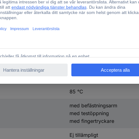
Fjäder
Plast
450 V
8.10 mm
35.50 mm
Ja
85 °C
med befästningsarm
med testöppning
med fingertryckare
Ej tillämpligt