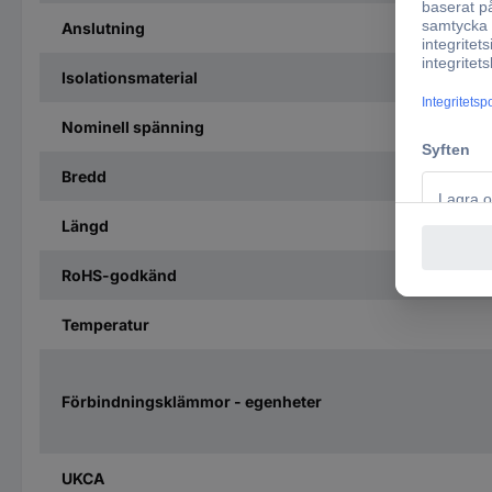
Anslutning
Isolationsmaterial
Nominell spänning
Bredd
Längd
RoHS-godkänd
Temperatur
Förbindningsklämmor - egenheter
UKCA