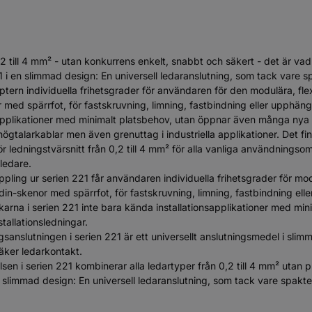
0,2 till 4 mm² - utan konkurrens enkelt, snabbt och säkert - det är
 i en slimmad design: En universell ledaranslutning, som tack vare 
aptern individuella frihetsgrader för användaren för den modulära, fl
 med spärrfot, för fastskruvning, limning, fastbindning eller upphäng
applikationer med minimalt platsbehov, utan öppnar även många nya mö
 högtalarkablar men även grenuttag i industriella applikationer. Det
 ledningstvärsnitt från 0,2 till 4 mm² för alla vanliga användnings
ledare.
ng ur serien 221 får användaren individuella frihetsgrader för modul
din-skenor med spärrfot, för fastskruvning, limning, fastbindning ell
rna i serien 221 inte bara kända installationsapplikationer med mi
tallationsledningar.
nslutningen i serien 221 är ett universellt anslutningsmedel i slimm
äker ledarkontakt.
sen i serien 221 kombinerar alla ledartyper från 0,2 till 4 mm² utan
 slimmad design: En universell ledaranslutning, som tack vare spakte