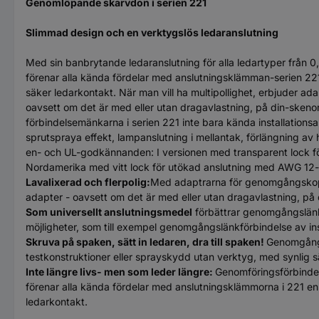
Genomlöpande skarvdon i serien 221
Slimmad design och en verktygslös ledaranslutning
Med sin banbrytande ledaranslutning för alla ledartyper från 
förenar alla kända fördelar med anslutningsklämman-serien 221
säker ledarkontakt. När man vill ha multipollighet, erbjuder ad
oavsett om det är med eller utan dragavlastning, på din-skenor
förbindelsemänkarna i serien 221 inte bara kända installations
sprutspraya effekt, lampanslutning i mellantak, förlängning av
en- och UL-godkännanden: I versionen med transparent lock för
Nordamerika med vitt lock för utökad anslutning med AWG 12-
Lavalixerad och flerpolig:
Med adaptrarna för genomgångskoppli
adapter - oavsett om det är med eller utan dragavlastning, på 
Som universellt anslutningsmedel
förbättrar genomgångslänka
möjligheter, som till exempel genomgångslänkförbindelse av ins
Skruva på spaken, sätt in ledaren, dra till spaken!
Genomgångsa
testkonstruktioner eller sprayskydd utan verktyg, med synlig s
Inte längre livs- men som leder längre:
Genomföringsförbindel
förenar alla kända fördelar med anslutningsklämmorna i 221 en
ledarkontakt.