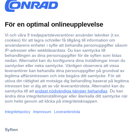
Över 750 000 produkter
Fri frakt över 999 kr
Offertförfrågan
Partneravtal
Teknik sedan 1923
Kundservice