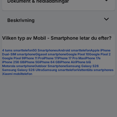
Dokument & nedladdningar
Beskrivning
Vilken typ av Mobil - Smartphone letar du efter?
4 tums smarttelefon
5G Smartphones
Android smarttelefon
Apple iPhone
Dual-SIM smartphone
Gigaset smartphone
Google Pixel 10
Google Pixel 2
Google Pixel 9
IPhone 11 Pro
iPhone 17
iPhone 17 Pro Max
iPhone 17e
iPhone 256 GB
iPhone 5G
iPhone 64 GB
iPhone Air
iPhone blå
Motorola smartphone
Outdoor Smartphone
Samsung Galaxy S26
Samsung Galaxy S26 Ultra
Samsung smarttelefon
Vattentäta smartphones
Xiaomi mobiltelefon