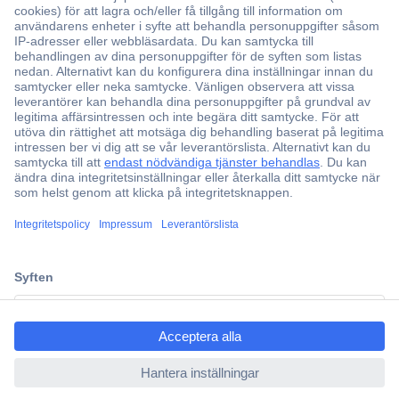
Över 750 000 produkter
Fri frakt över 999 kr
Offertförfrågan
Partneravtal
Teknik sedan 1923
Kundservice
Vanliga frågor (FAQ)
Kontakta oss
ccp.user.init.failed.titl
Köpvillkor
e
Frakt & leverans
ccp.user.init.failed
Retur