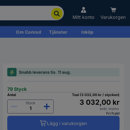
Mitt konto
Varukorgen
Om Conrad
Tjänster
Inköp
Snabb leverans tis. 11 aug.
79 Styck
Antal
Toal (3 032,00 kr / stycken)
3 032,00 kr
Styck
exkl. moms
Fri frakt
Lägg i varukorgen