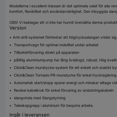
Modellerna i excellent-klassen är det optimala valet för alla
komfort, flexibilitet och användarvänlighet. Den inbyggda slan
OBS! Vi beklagar att vi inte har hunnit översätta denna produk
Version
Anti-drill-systemet förhindrar att högtrycksslangen vrider sig
Transportvagn för optimal mobilitet under arbetet
Tillbehörförvaring direkt på apparaten
pålitlig aluminiumpump har lång livslängd, robust, Hög kvalite
Click&Clean munstycke-system för ett enkelt och snabbt byte 
Click&Clean Tornado PR-munstycke för enkel tryckreglering
Automatisk start/stopp sparar energi och minskar slitage vi
flexibel kabelkrok för enkel förvaring av anslutningskabeln
slangvinda med Slangstyrning
Teleskopgrepp i aluminium för bequms arbete.
Ingår i leveransen