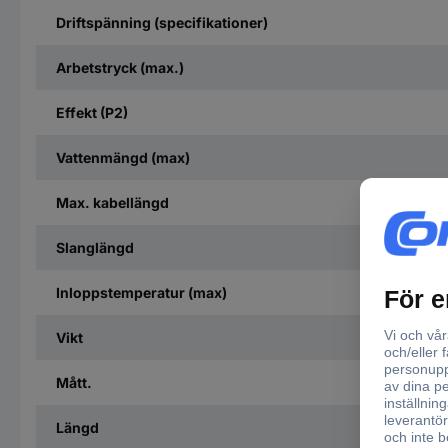
Driftspänning (specifikationer)
Arbetstryck (max.)
Effekt (P2)
Vattenmängd (max)
Max. kabellängd
Slanglängd
Inloppstemperatur (max)
Vikt
Mått.
Längd