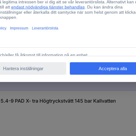
395 mm
900 mm
Ja
5.4-9 PAD X- tra Högtryckstvätt 145 bar Kallvatten