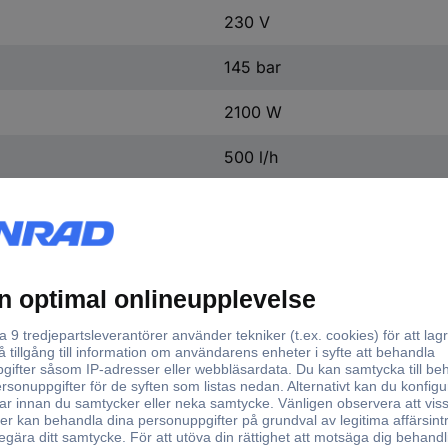
230 V
145 bar
2100 W
500 l/h
5 m
9 m
40 °C
18.60 kg
(L x B x H) 345 x 395 x 90
345 mm