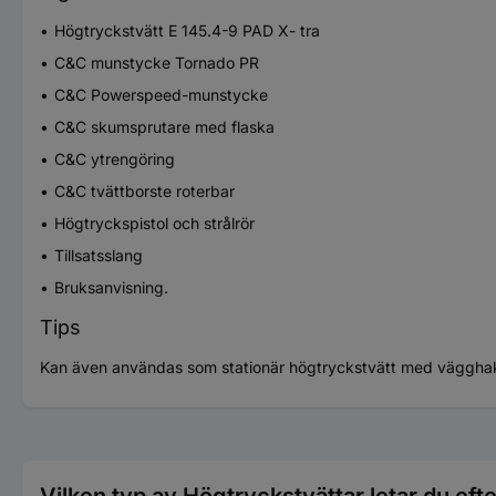
Högtryckstvätt E 145.4-9 PAD X- tra
C&C munstycke Tornado PR
C&C Powerspeed-munstycke
C&C skumsprutare med flaska
C&C ytrengöring
C&C tvättborste roterbar
Högtryckspistol och strålrör
Tillsatsslang
Bruksanvisning.
Tips
Kan även användas som stationär högtryckstvätt med vägghak
Vilken typ av Högtryckstvättar letar du eft