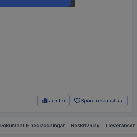
Jämför
Spara i inköpslista
Dokument & nedladdningar
Beskrivning
I leveransen