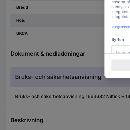
Bredd
Höjd
UKCA
Dokument & nedladdningar
Bruks- och säkerhetsanvisning
Bruks- och säkerhetsanvisning 1663682 Nilfisk E 14
Beskrivning