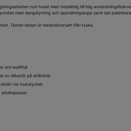
 rengöringsarbeten runt huset med medelhög till hög användningsfrekv
gvindan med slangstyrning och upprullningstopp samt det justerbara t
ttext. Texten nedan är maskinöversatt från tyska.
t och kraftfull
av tillbehör på strålröret
 direkt vid munstycket
d arbetspauser