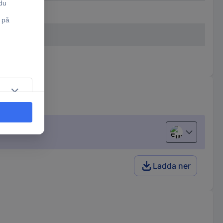
European uni
Ladda ner