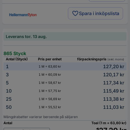
Spara i inköpslista
Leverans tor. 13 aug.
865 Styck
Antal (Styck)
Pris per enhet
förpackningspris
(exkl. moms)
1
127,20 kr
1 M = 63,60 kr
3
120,17 kr
1 M = 60,09 kr
5
117,34 kr
1 M = 58,67 kr
10
115,49 kr
1 M = 57,75 kr
25
113,38 kr
1 M = 56,69 kr
50
111,03 kr
1 M = 55,52 kr
Mängdrabatter varierar beroende på säljaren
Antal
Toal (1 m = 63,60 kr)