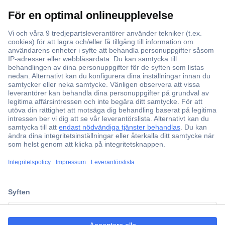
Över 750 000 produkter
Fri frakt över 999 kr
Offertförfrågan
Partneravtal
Teknik sedan 1923
Kundservice
Vanliga frågor (FAQ)
Kontakta oss
ccp.user.init.failed.titl
Köpvillkor
e