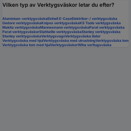
Vilken typ av Verktygsväskor letar du efter?
Aluminium-verktygsväska
Einhell E-Case
Elektriker-/ verktygsväska
Gedore verktygsväska
Knipex verktygsväska
KS Tools verktygsväska
Makita verktygsväska
Mannesmann verktygsväska
Parat verktygsväska
Parat verktygsväskor
Stahlwille verktygsväska
Stanley verktygsväska
Stanley verktygsväska
Verktygsvagn
Verktygsväska läder
Verktygsväska med hjul
Verktygsväska med utrustning
Verktygsväska tom
Verktygsväska tom med hjul
Verktygsväskor
Wiha verltugsväska