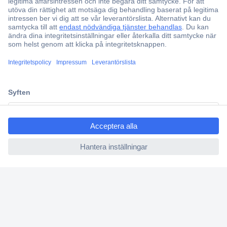
Fri frakt över 999 kr
Offertförfrågan
Partneravtal
Teknik sedan 1923
Kundservice
Vanliga frågor (FAQ)
ccp.user.init.failed.titl
Kontakta oss
e
Köpvillkor
ccp.user.init.failed
Frakt & leverans
Retur
Om Conrad
Om oss - Conrad Your Sourcing Platform
Nyheter och inspiration