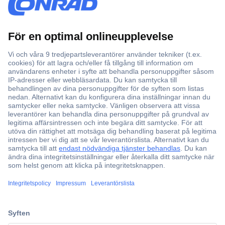
Över 750 000 produkter
Fri frakt över 999 kr
Offertförfrågan
Partneravtal
Teknik sedan 1923
Kundservice