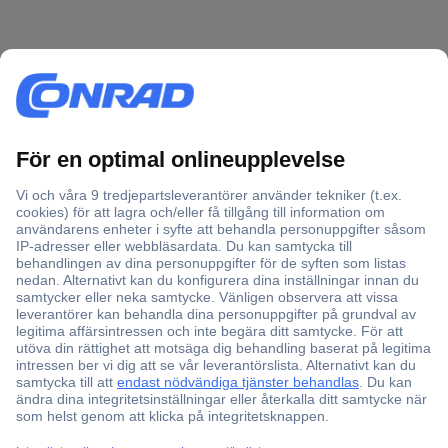
Över 750 000 produkter
Fri frakt över 999 kr
Offertförfrågan
Partneravtal
Teknik sedan 1923