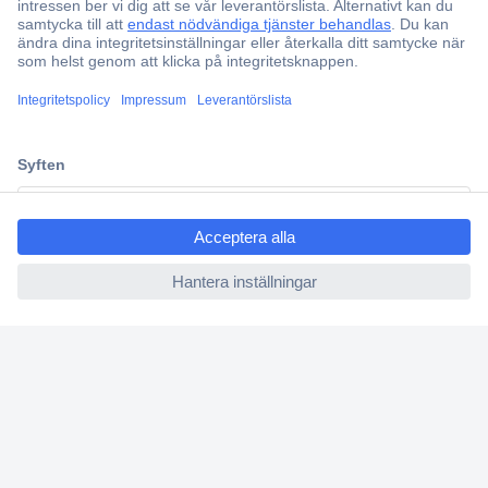
Offertförfrågan
Partneravtal
Teknik sedan 1923
Kundservice
Vanliga frågor (FAQ)
ccp.user.init.failed.titl
Kontakta oss
e
Köpvillkor
ccp.user.init.failed
Frakt & leverans
Retur
Om Conrad
Om oss - Conrad Your Sourcing Platform
Nyheter och inspiration
Miljömedvetenhet