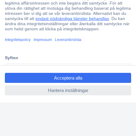
Fri frakt över 999 kr
Offertförfrågan
Partneravtal
Teknik sedan 1923
Kundservice
Vanliga frågor (FAQ)
ccp.user.init.failed.titl
Kontakta oss
e
Köpvillkor
ccp.user.init.failed
Frakt & leverans
Retur
Om Conrad
Om oss - Conrad Your Sourcing Platform
Nyheter och inspiration